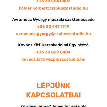
+36 30 504 0402
kohler.norbert@szpluszcstudio.hu
Avramucz György műszaki szaktanácsadó
+36 30 447 1749
avramucz.gyorgy@szpluszcstudio.hu
Kovács Kitti kereskedelmi ügyintéző
+36 30 869 8404
kovacs.kitti@szpluszcstudio.hu
LÉPJÜNK
KAPCSOLATBA!
Kérdése lenne? Tegye fel nekünk!