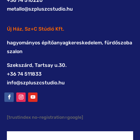
+36 74 510220
me
tallo@szpluszcstudio.hu
Új Ház, Sz+C Stúdió Kft.
hagyományos építőanyagkereskedelem, fürdőszoba
szalon
Szekszárd, Tartsay u.30.
+36 74 511833
info@szpluszcstudio.hu
[trustindex no-registration=google]