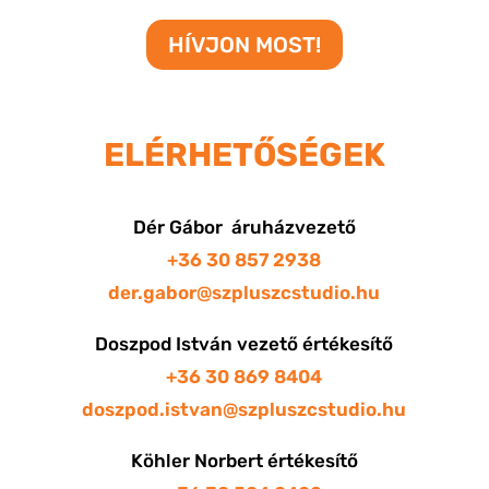
HÍVJON MOST!
ELÉRHETŐSÉGEK
Dér Gábor áruházvezető
+36 30 857 2938
der.gabor@szpluszcstudio.hu
Doszpod István vezető értékesítő
+36 30 869 8404
doszpod.istvan@szpluszcstudio.hu
Köhler Norbert értékesítő