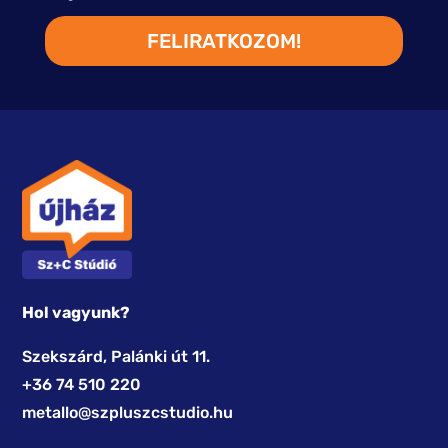
FELIRATKOZOM!
Hol vagyunk?
Szekszárd, Palánki út 11.
+36 74 510 220
metallo@szpluszcstudio.hu