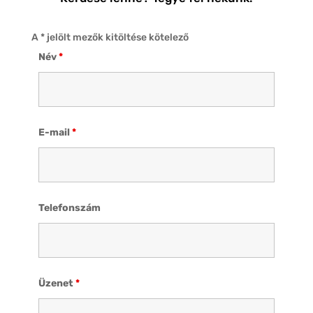
A * jelölt mezők kitöltése kötelező
Név
*
E-mail
*
Telefonszám
Üzenet
*