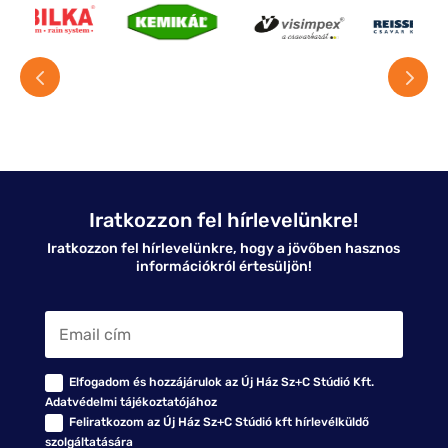
Iratkozzon fel hírlevelünkre!
Iratkozzon fel hírlevelünkre, hogy a jövőben hasznos
információkról értesüljön!
Elfogadom és hozzájárulok az Új Ház Sz+C Stúdió Kft.
Adatvédelmi tájékoztatójához
Feliratkozom az Új Ház Sz+C Stúdió kft hírlevélküldő
szolgáltatására