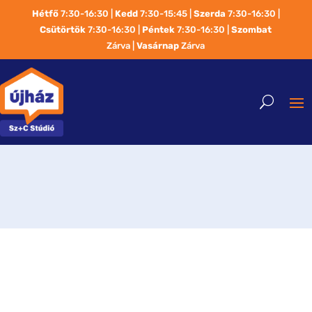
Hétfő
7:30-16:30 |
Kedd
7:30-15:45 |
Szerda
7:30-16:30 |
Csütörtök
7:30-16:30 |
Péntek
7:30-16:30 |
Szombat
Zárva |
Vasárnap
Zárva