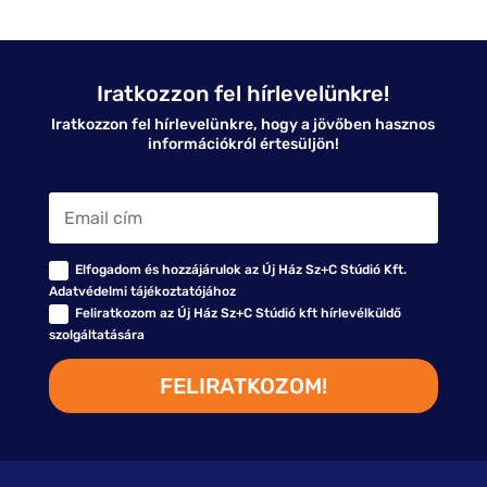
Iratkozzon fel hírlevelünkre!
Iratkozzon fel hírlevelünkre, hogy a jövőben hasznos
információkról értesüljön!
Elfogadom és hozzájárulok az Új Ház Sz+C Stúdió Kft.
Adatvédelmi tájékoztatójához
Feliratkozom az Új Ház Sz+C Stúdió kft hírlevélküldő
szolgáltatására
FELIRATKOZOM!