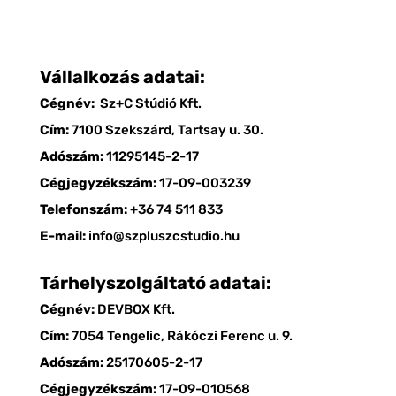
Vállalkozás adatai:
Cégnév:
Sz+C Stúdió Kft.
Cím:
7100 Szekszárd, Tartsay u. 30.
Adószám:
11295145-2-17
Cégjegyzékszám:
17-09-003239
Telefonszám:
+36 74 511 833
E-mail:
info@szpluszcstudio.hu
Tárhelyszolgáltató adatai:
Cégnév:
DEVBOX Kft.
Cím:
7054 Tengelic, Rákóczi Ferenc u. 9.
Adószám:
25170605-2-17
Cégjegyzékszám:
17-09-010568