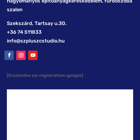
hagyományos építőanyagkereskedelem, fürdőszoba
szalon
Szekszárd, Tartsay u.30.
+36 74 511833
info@szpluszcstudio.hu
[trustindex no-registration=google]