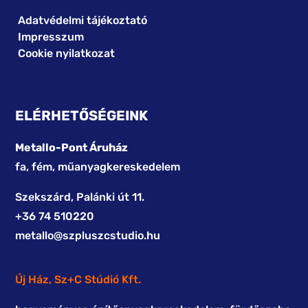
Adatvédelmi tájékoztató
Impresszum
Cookie nyilatkozat
ELÉRHETŐSÉGEINK
Metallo-Pont Áruház
fa, fém, műanyagkereskedelem
Szekszárd, Palánki út 11.
+36 74 510220
me
tallo@szpluszcstudio.hu
Új Ház, Sz+C Stúdió Kft.